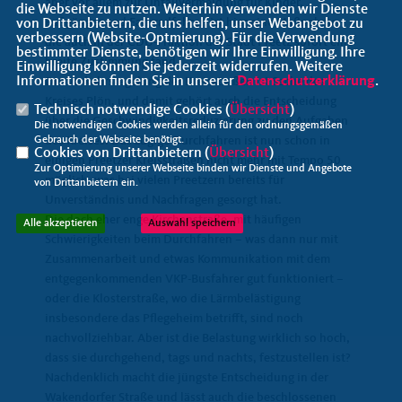
aber vor allem zur Unfallvermeidung für Kinder,
die Webseite zu nutzen. Weiterhin verwenden wir Dienste
Fußgänger und Fahrradfahrer, ist hier eine Maßnahme,
von Drittanbietern, die uns helfen, unser Webangebot zu
verbessern (Website-Optmierung). Für die Verwendung
die auch in der CDU-Fraktion der Stadt Preetz sofort eine
bestimmter Dienste, benötigen wir Ihre Einwilligung. Ihre
breite Zustimmung fand.
Einwilligung können Sie jederzeit widerrufen. Weitere
Informationen finden Sie in unserer
Datenschutzerklärung
.
Die Verkehrsregelung der Kreisstraßen ist Sache des
Kreises Plön, und damit gehört auch die Entscheidung
Technisch notwendige Cookies (
Übersicht
)
über die Geschwindigkeitsreduzierung zu den Aufgaben
Die notwendigen Cookies werden allein für den ordnungsgemäßen
Gebrauch der Webseite benötigt.
des Kreises. Das zügige Durchfahren ist nun schon in
Cookies von Drittanbietern (
Übersicht
)
einigen Preetzer Kreisstraßen nicht mehr mit Tempo 50
Zur Optimierung unserer Webseite binden wir Dienste und Angebote
möglich, was bei vielen Preetzern bereits für
von Drittanbietern ein.
Unverständnis und Nachfragen gesorgt hat.
Die doch eher enge Kirchenstraße, mit häufigen
Alle akzeptieren
Auswahl speichern
Schwierigkeiten beim Durchfahren – was dann nur mit
Zusammenarbeit und etwas Kommunikation mit dem
entgegenkommenden VKP-Busfahrer gut funktioniert –
oder die Klosterstraße, wo die Lärmbelästigung
insbesondere das Pflegeheim betrifft, sind noch
nachvollziehbar. Aber ist die Belastung wirklich so hoch,
dass sie durchgehend, tags und nachts, festzustellen ist?
Nachdenklich macht die jüngste Entscheidung in der
Wakendorfer Straße und lässt auch die beschlossenen