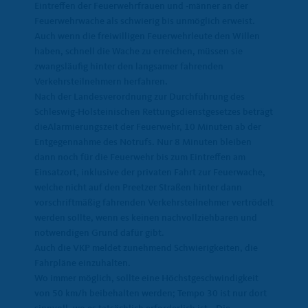
Eintreffen der Feuerwehrfrauen und -männer an der
Feuerwehrwache als schwierig bis unmöglich erweist.
Auch wenn die freiwilligen Feuerwehrleute den Willen
haben, schnell die Wache zu erreichen, müssen sie
zwangsläufig hinter den langsamer fahrenden
Verkehrsteilnehmern herfahren.
Nach der Landesverordnung zur Durchführung des
Schleswig-Holsteinischen Rettungsdienstgesetzes beträgt
dieAlarmierungszeit der Feuerwehr, 10 Minuten ab der
Entgegennahme des Notrufs. Nur 8 Minuten bleiben
dann noch für die Feuerwehr bis zum Eintreffen am
Einsatzort, inklusive der privaten Fahrt zur Feuerwache,
welche nicht auf den Preetzer Straßen hinter dann
vorschriftmäßig fahrenden Verkehrsteilnehmer vertrödelt
werden sollte, wenn es keinen nachvollziehbaren und
notwendigen Grund dafür gibt.
Auch die VKP meldet zunehmend Schwierigkeiten, die
Fahrpläne einzuhalten.
Wo immer möglich, sollte eine Höchstgeschwindigkeit
von 50 km/h beibehalten werden; Tempo 30 ist nur dort