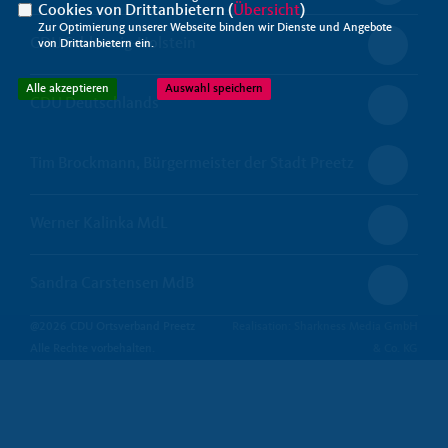
Cookies von Drittanbietern (
Übersicht
)
Zur Optimierung unserer Webseite binden wir Dienste und Angebote
CDU Schleswig-Holstein
von Drittanbietern ein.
Alle akzeptieren
Auswahl speichern
CDU Deutschlands
Tim Brockmann, Bürgermeister der Stadt Preetz
Werner Kalinka MdL
Sandra Carstensen MdB
@2026 CDU Ortsverband Preetz
Realisation: Sharkness Media GmbH
Alle Rechte vorbehalten.
& Co. KG