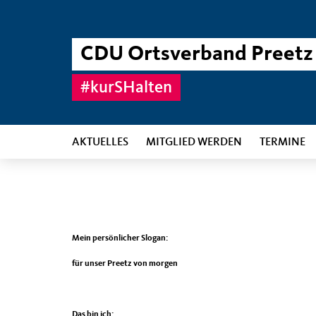
CDU Ortsverband Preetz
#kurSHalten
AKTUELLES
MITGLIED WERDEN
TERMINE
Mein persönlicher Slogan:
für unser Preetz von morgen
Das bin ich: