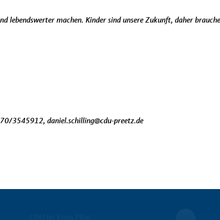
und lebendswerter machen. Kinder sind unsere Zukunft, daher brauche
0170/3545912, daniel.schilling@cdu-preetz.de
CDU im Kreis Plön