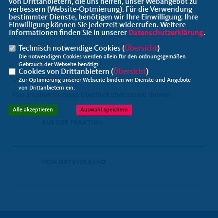
von Drittanbietern, die uns helfen, unser Webangebot zu
verbessern (Website-Optmierung). Für die Verwendung
bestimmter Dienste, benötigen wir Ihre Einwilligung. Ihre
Einwilligung können Sie jederzeit widerrufen. Weitere
01.02.2025, 16:33 Uhr
Informationen finden Sie in unserer
Datenschutzerklärung
.
Technisch notwendige Cookies (
Übersicht
)
Die notwendigen Cookies werden allein für den ordnungsgemäßen
Gebrauch der Webseite benötigt.
Cookies von Drittanbietern (
Übersicht
)
Unsere Themen
Zur Optimierung unserer Webseite binden wir Dienste und Angebote
von Drittanbietern ein.
Hier erhalten Sie einen Überblick über unsere Themen.
Alle akzeptieren
Auswahl speichern
AUS DER FRAKTION
VOM ORTSVERBAND