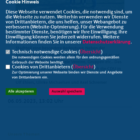
Cookie Hinweis
Diese Webseite verwendet Cookies, die notwendig sind, um
die Webseite zu nutzen. Weiterhin verwenden wir Dienste
von Drittanbietern, die uns helfen, unser Webangebot zu
verbessern (Website-Optmierung). Für die Verwendung
bestimmter Dienste, benötigen wir Ihre Einwilligung. Ihre
Einwilligung können Sie jederzeit widerrufen. Weitere
Das Bugenhagenhaus in Preetz Süd hat für unseren
Informationen finden Sie in unserer
Datenschutzerklärung
.
Stadtteil eine besondere Bedeutung. Neben der
Technisch notwendige Cookies (
Übersicht
)
kirchlichen Nutzung, die demnächst ausläuft, ist es vor
Die notwendigen Cookies werden allein für den ordnungsgemäßen
allem ein Treffpunkt für viele Vereine, Gruppen etc.. Das
Gebrauch der Webseite benötigt.
Cookies von Drittanbietern (
Übersicht
)
soll auch in Zukunft so sein - dafür setzt sich die CDU in
Zur Optimierung unserer Webseite binden wir Dienste und Angebote
Preetz ein!
von Drittanbietern ein.
Ulf Ehlers, Ulrike Michaelsen und Axel Schreiner
Alle akzeptieren
Auswahl speichern
06.05.2023, 13:02 Uhr
Unsere Themen