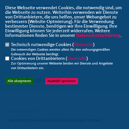
7. Berichte
8. Aussprache zu den Berichten
Diese Webseite verwendet Cookies, die notwendig sind, um
die Webseite zu nutzen. Weiterhin verwenden wir Dienste
9. Entlastung des Vorstandes
von Drittanbietern, die uns helfen, unser Webangebot zu
10. Wahlen
verbessern (Website-Optmierung). Für die Verwendung
10.1 Vorsitzender
bestimmter Dienste, benötigen wir Ihre Einwilligung. Ihre
Einwilligung können Sie jederzeit widerrufen. Weitere
10.2 stellvertretender Vorsitzender
Informationen finden Sie in unserer
Datenschutzerklärung
.
10.3 Beisitzer
10.4 Kassenprüfer
Technisch notwendige Cookies (
Übersicht
)
Die notwendigen Cookies werden allein für den ordnungsgemäßen
11. Anträge
Gebrauch der Webseite benötigt.
12. Diskussion – aktuelle Themen
Cookies von Drittanbietern (
Übersicht
)
13. Verschiedenes
Zur Optimierung unserer Webseite binden wir Dienste und Angebote
von Drittanbietern ein.
26.11.2018, 15:59 Uhr
Alle akzeptieren
Auswahl speichern
Unsere Themen
Hier erhalten Sie einen Überblick über unsere Themen.